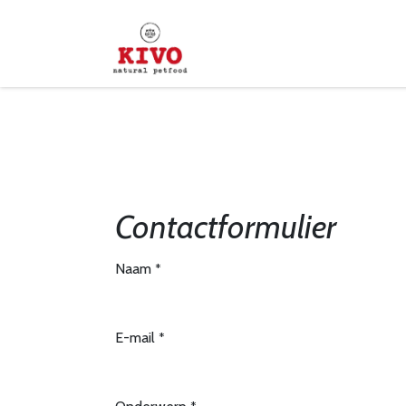
Overslaan naar inhoud
Startpagina
Shop
Verd
Contactformulier
Naam
*
E-mail
*