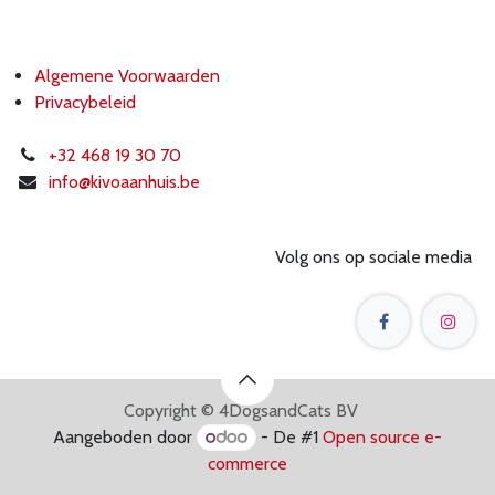
Algemene Voorwaarden
Privacybeleid
+32 468 19 30 70
info@k
ivoaanhuis.be
Volg ons op sociale media
Copyright © 4DogsandCats BV
Aangeboden door
- De #1
Open source e-
commerce