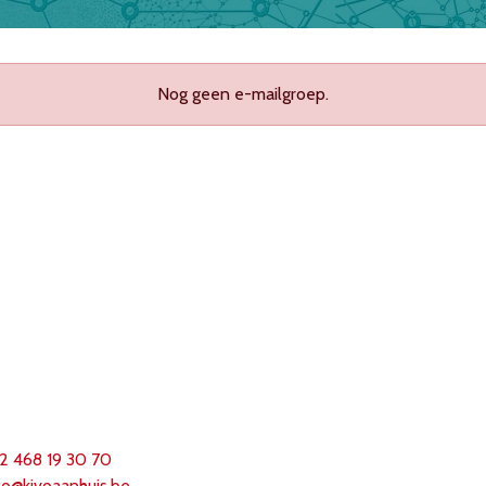
Nog geen e-mailgroep.
2 468 19 30 70
fo@k
ivoaanhuis.be