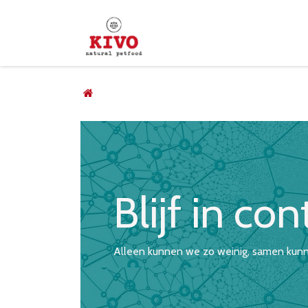
Overslaan naar inhoud
Startpagina
Shop
Verd
Blijf in c
Alleen kunnen we zo weinig, samen kun