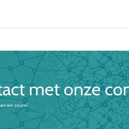
eelpunten
Leveringsvoorwaarden
ontact met onze 
nen we zoveel