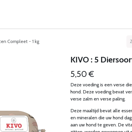
eelpunten
Leveringsvoorwaarden
ten Compleet - 1 kg
KIVO : 5 Diersoor
5,50
€
Deze voeding is een verse diep
hond. Deze voeding bevat vers
verse zalm en verse paling.
Deze maaltijd bevat alle esse
en mineralen die uw hond dagel
aan uw hond te geven. De vita
zitten, worden gewonnen uit n