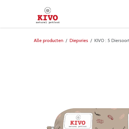
Overslaan naar inhoud
Startpagina
Shop
Verd
Alle producten
Diepvries
KIVO : 5 Diersoor