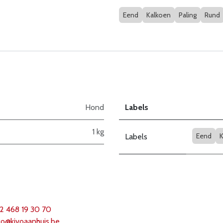
Eend
Kalkoen
Paling
Rund
Hond
Labels
1 kg
Eend
K
Labels
2 468 19 30 70
fo@k
ivoaanhuis.be