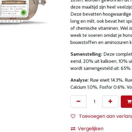
deze maaltijd zijn heel veelzi
Deze bevatten hoogwaardige in
long en milt, ook bevat het sp
of chemische vitaminen. Wel i
week te voeren omdat je hond 
bouwstoffen en aminozuren k
Samenstelling:
Deze complete
eend, 20% uit kalkoen, 10% ui
wordt samengesteld uit: 65% 
Analyse:
Ruw eiwit 14.3%,
Ruw
Calcium 1.0%, Fosfor 0.6%, V
Toevoegen aan verlangl
Vergelijken