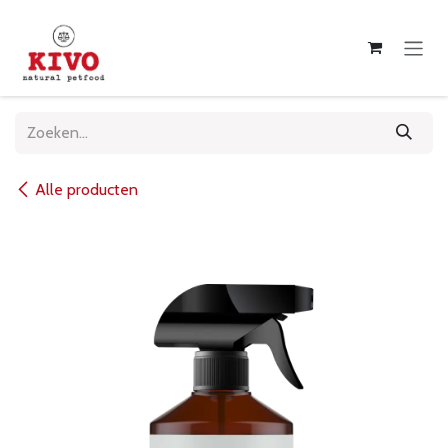
Overslaan naar inhoud
Alle producten