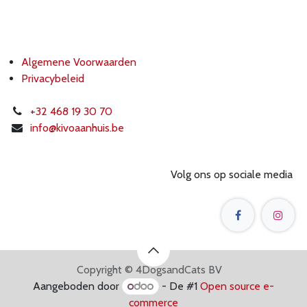
Algemene Voorwaarden
Privacybeleid
+32 468 19 30 70
info@k
ivoaanhuis.be
Volg ons op sociale media
Copyright © 4DogsandCats BV
Aangeboden door
- De #1
Open source e-
commerce