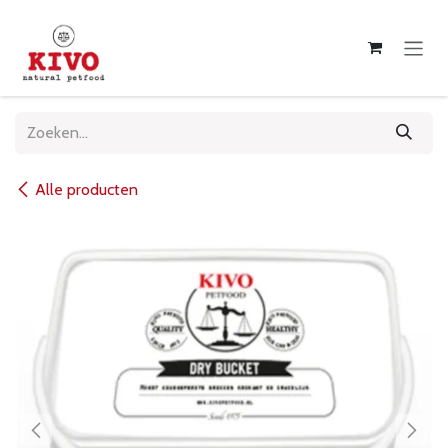
Overslaan naar inhoud
Alle producten