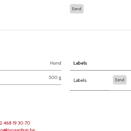
Eend
Hond
Labels
500 g
Eend
Labels
2 468 19 30 70
fo@k
ivoaanhuis.be