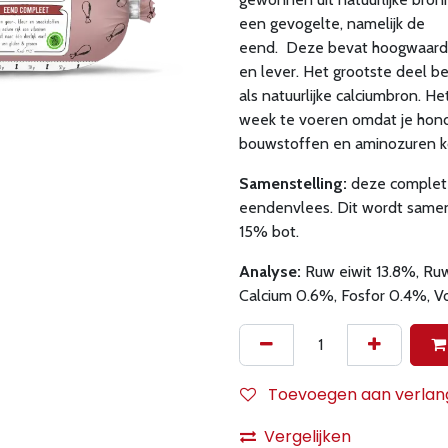
een gevogelte, namelijk de
eend. Deze bevat hoogwaardig
en lever. Het grootste deel bes
als natuurlijke calciumbron. H
week te voeren omdat je hond 
bouwstoffen en aminozuren k
Samenstelling:
deze complete
eendenvlees. Dit wordt samen
15% bot.
Analyse:
Ruw eiwit 13.8%, Ru
Calcium 0.6%, Fosfor 0.4%, V
Toevoegen aan verlangl
Vergelijken