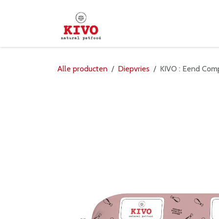
Overslaan naar inhoud
Startpagina
Shop
Verd
Alle producten
Diepvries
KIVO : Eend Com