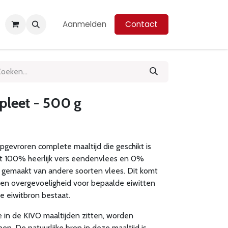
Aanmelden
Contact
pleet - 500 g
pgevroren complete maaltijd die geschikt is
uit 100% heerlijk vers eendenvlees en 0%
k gemaakt van andere soorten vlees. Dit komt
n overgevoeligheid voor bepaalde eiwitten
ke eiwitbron bestaat.
 in de KIVO maaltijden zitten, worden
en. De natuurlijke bron in deze maaltijd is