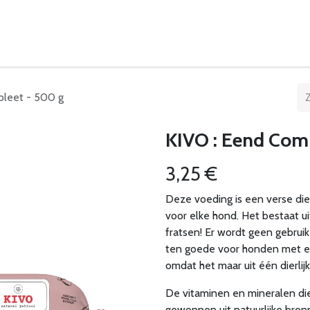
eelpunten
Leveringsvoorwaarden
pleet - 500 g
KIVO : Eend Com
3,25
€
Deze voeding is een verse die
voor elke hond. Het bestaat 
fratsen! Er wordt geen gebrui
ten goede voor honden met ee
omdat het maar uit één dierlij
De vitaminen en mineralen die
gewonnen uit natuurlijke bronn