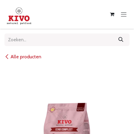
Overslaan naar inhoud
Alle producten