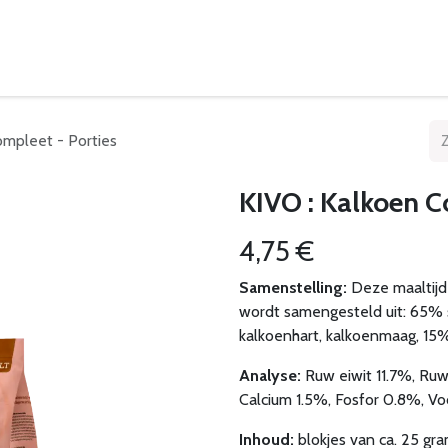
eelpunten
Leveringsvoorwaarden
ompleet - Porties
KIVO : Kalkoen C
4,75
€
Samenstelling:
Deze maaltijd
wordt samengesteld uit: 65% 
kalkoenhart, kalkoenmaag, 15%
Analyse:
Ruw eiwit 11.7%, Ruw
Calcium 1.5%, Fosfor 0.8%, V
Inhoud:
blokjes van ca. 25 gr