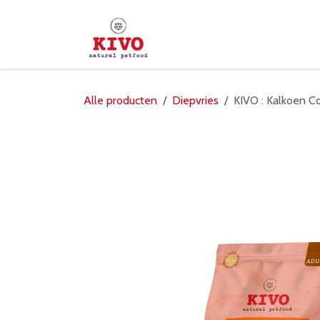
Overslaan naar inhoud
Startpagina
Shop
Verd
Alle producten
Diepvries
KIVO : Kalkoen C