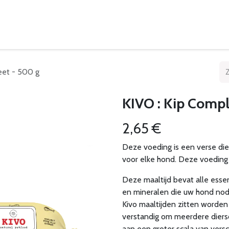
eelpunten
Leveringsvoorwaarden
eet - 500 g
KIVO : Kip Compl
2,65
€
Deze voeding is een verse die
voor elke hond. Deze voeding 
Deze maaltijd bevat alle esse
en mineralen die uw hond nodi
Kivo maaltijden zitten worden
verstandig om meerdere diers
aan een groter scala van ver