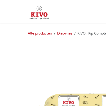
Overslaan naar inhoud
Startpagina
Shop
Verd
Alle producten
Diepvries
KIVO : Kip Compl