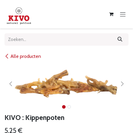
Overslaan naar inhoud
Alle producten
KIVO : Kippenpoten
5,25
€