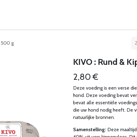
eelpunten
Leveringsvoorwaarden
- 500 g
KIVO : Rund & Ki
2,80
€
Deze voeding is een verse diep
hond. Deze voeding bevat vers
bevat alle essentiële voeding
die uw hond nodig heeft. De 
natuurlijke bronnen.
Samenstelling:
Deze maaltijd
40% uit vers kippenvlees. Dit