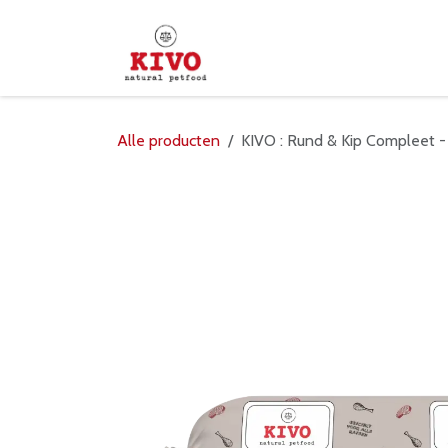
Overslaan naar inhoud
Startpagina
Shop
Verd
Alle producten
KIVO : Rund & Kip Compleet 