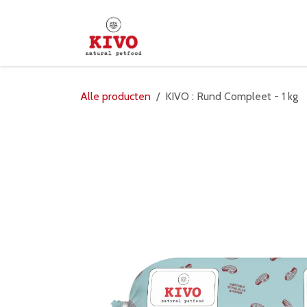
Overslaan naar inhoud
Startpagina
Shop
Verd
Alle producten
KIVO : Rund Compleet - 1 kg