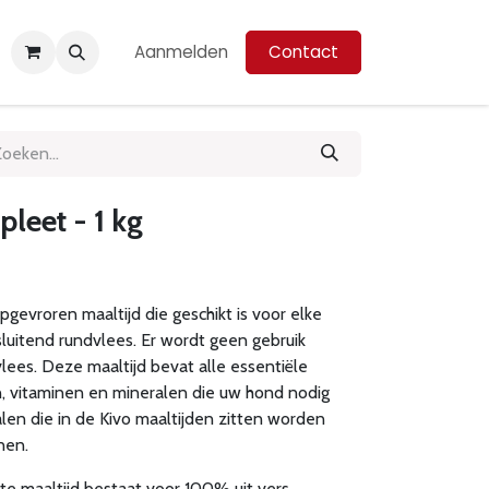
Aanmelden
Contact
leet - 1 kg
gevroren maaltijd die geschikt is voor elke
luitend rundvlees. Er wordt geen gebruik
ees. Deze maaltijd bevat alle essentiële
, vitaminen en mineralen die uw hond nodig
len die in de Kivo maaltijden zitten worden
nnen.
e maaltijd bestaat voor 100% uit vers