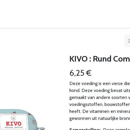
eelpunten
Leveringsvoorwaarden
KIVO : Rund Comp
6,25
€
Deze voeding is een verse diep
hond. Deze voeding bevat uits
gemaakt van andere soorten vl
voedingsstoffen, bouwstoffen
heeft. De vitaminen en minera
gewonnen uit natuurlijke bro
Samenstelling:
Deze complet