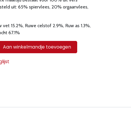
teld uit: 65% spiervlees, 20% orgaanvlees,
w vet 15.2%, Ruwe celstof 2.9%, Ruw as 1.3%,
ocht 67.1%
Aan winkelmandje toevoegen
ijst