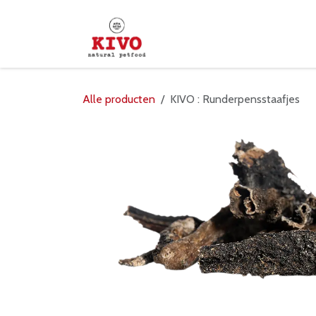
Overslaan naar inhoud
Startpagina
Shop
Verd
Alle producten
KIVO : Runderpensstaafjes