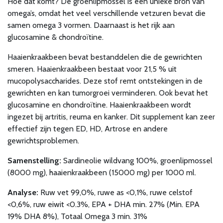
Hoe dat komt? De groenlipmossel is een unieke bron van
omega’s, omdat het veel verschillende vetzuren bevat die
samen omega 3 vormen. Daarnaast is het rijk aan
glucosamine & chondroïtine.
Haaienkraakbeen bevat bestanddelen die de gewrichten
smeren. Haaienkraakbeen bestaat voor 21,5 % uit
mucopolysaccharides. Deze stof remt ontstekingen in de
gewrichten en kan tumorgroei verminderen. Ook bevat het
glucosamine en chondroïtine. Haaienkraakbeen wordt
ingezet bij artritis, reuma en kanker. Dit supplement kan zeer
effectief zijn tegen ED, HD, Artrose en andere
gewrichtsproblemen.
Samenstelling:
Sardineolie wildvang 100%, groenlipmossel
(8000 mg), haaienkraakbeen (15000 mg) per 1000 ml.
Analyse:
Ruw vet 99,0%, ruwe as <0,1%, ruwe celstof
<0,6%, ruw eiwit <0.3%, EPA + DHA min. 27% (Min. EPA
19% DHA 8%), Totaal Omega 3 min. 31%