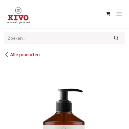
Overslaan naar inhoud
Alle producten