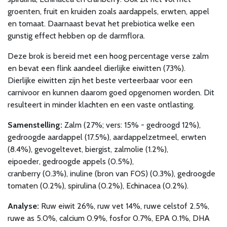
groenten, fruit en kruiden zoals aardappels, erwten, appel
en tomaat. Daarnaast bevat het prebiotica welke een
gunstig effect hebben op de darmflora.
Deze brok is bereid met een hoog percentage verse zalm
en bevat een flink aandeel dierlijke eiwitten (73%).
Dierlijke eiwitten zijn het beste verteerbaar voor een
carnivoor en kunnen daarom goed opgenomen worden. Dit
resulteert in minder klachten en een vaste ontlasting.
Samenstelling:
Zalm (27%; vers: 15% - gedroogd 12%),
gedroogde aardappel (17.5%), aardappelzetmeel, erwten
(8.4%), gevogeltevet, biergist, zalmolie (1.2%),
eipoeder, gedroogde appels (0.5%),
cranberry (0.3%), inuline (bron van FOS) (0.3%), gedroogde
tomaten (0.2%), spirulina (0.2%), Echinacea (0.2%).
Analyse:
Ruw eiwit 26%, ruw vet 14%, ruwe celstof 2.5%,
ruwe as 5.0%, calcium 0.9%, fosfor 0.7%, EPA 0.1%, DHA