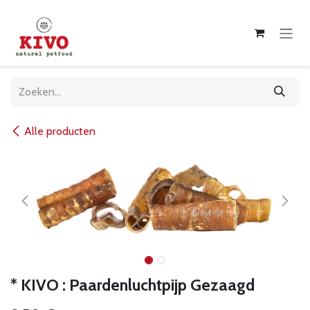
Overslaan naar inhoud
Alle producten
* KIVO : Paardenluchtpijp Gezaagd