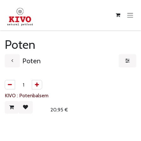
Overslaan naar inhoud
Poten
Poten
KIVO : Potenbalsem
20,95
€