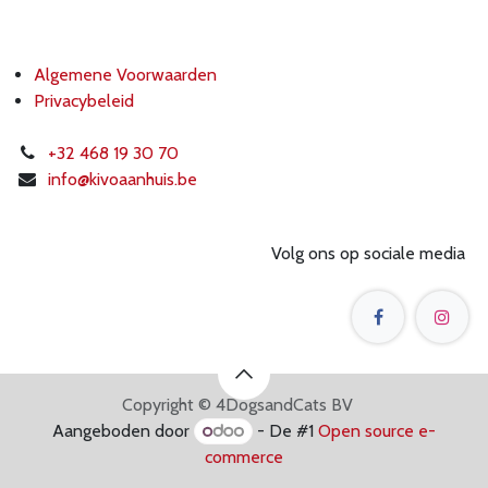
Algemene Voorwaarden
Privacybeleid
+32 468 19 30 70
info@k
ivoaanhuis.be
Volg ons op sociale media
Copyright © 4DogsandCats BV
Aangeboden door
- De #1
Open source e-
commerce