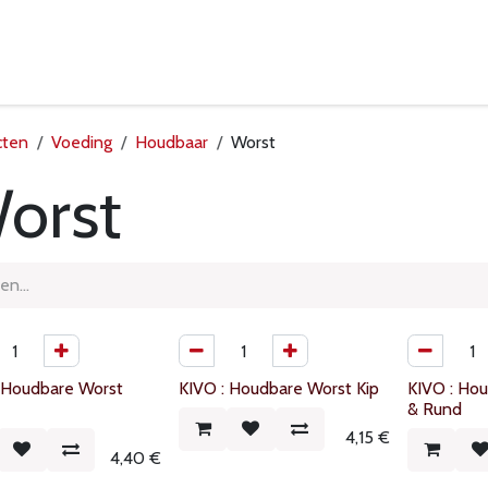
eelpunten
Leveringsvoorwaarden
cten
Voeding
Houdbaar
Worst
orst
 Houdbare Worst
KIVO : Houdbare Worst Kip
KIVO : Ho
& Rund
4,15
€
4,40
€