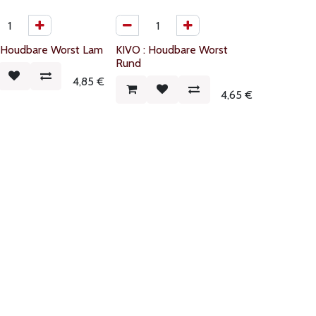
: Houdbare Worst Lam
KIVO : Houdbare Worst
Rund
4,85
€
4,65
€