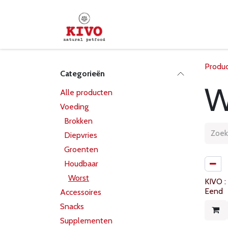
Overslaan naar inhoud
Startpagina
Shop
Verd
Produ
Categorieën
W
Alle producten
Voeding
Brokken
Diepvries
Groenten
Houdbaar
Worst
KIVO :
Eend
Accessoires
Snacks
Supplementen