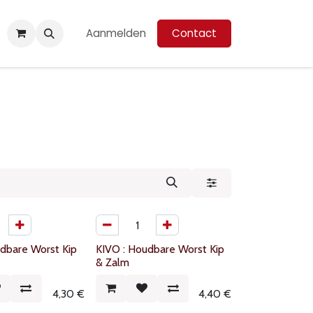
Aanmelden
Contact
udbare Worst Kip
KIVO : Houdbare Worst Kip
& Zalm
4,30
€
4,40
€